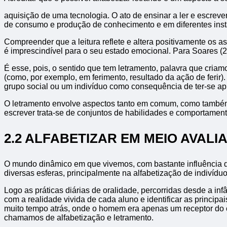
aquisição de uma tecnologia. O ato de ensinar a ler e escrever
de consumo e produção de conhecimento e em diferentes instân
Compreender que a leitura reflete e altera positivamente os 
é imprescindível para o seu estado emocional. Para Soares (20
É esse, pois, o sentido que tem letramento, palavra que criamos 
(como, por exemplo, em ferimento, resultado da ação de ferir)
grupo social ou um indivíduo como consequência de ter-se apr
O letramento envolve aspectos tanto em comum, como também di
escrever trata-se de conjuntos de habilidades e comportament
2.2 ALFABETIZAR EM MEIO AVALI
O mundo dinâmico em que vivemos, com bastante influência d
diversas esferas, principalmente na alfabetização de indivídu
Logo as práticas diárias de oralidade, percorridas desde a i
com a realidade vivida de cada aluno e identificar as princ
muito tempo atrás, onde o homem era apenas um receptor do c
chamamos de alfabetização e letramento.