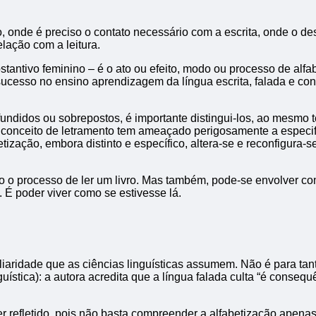
 onde é preciso o contato necessário com a escrita, onde o des
lação com a leitura.
bstantivo feminino – é o ato ou efeito, modo ou processo de al
 sucesso no ensino aprendizagem da língua escrita, falada e c
fundidos ou sobrepostos, é importante distingui-los, ao mesmo
conceito de letramento tem ameaçado perigosamente a especific
ização, embora distinto e específico, altera-se e reconfigura-
 o processo de ler um livro. Mas também, pode-se envolver co
 É poder viver como se estivesse lá.
ridade que as ciências linguísticas assumem. Não é para tanto
ística): a autora acredita que a língua falada culta “é conseq
ser refletido, pois não basta compreender a alfabetização apena