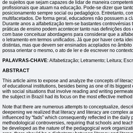
de sujeitos que sejam capazes de lidar de maneira competente
profissionais que atuam na educação. Pode-se dizer que tant
posicionamento sempre social ou pedagógico. Entretanto, com
multifacetados. De forma geral, educadores não possuem a clar
Durante anos a alfabetização tem-se bastantes controvérsias
práticas de ensino podem acontecer tanto nas definições dos
com base conceituar abordagens para considerar que a alfabet
o letramento em termos unificados. Já que por haver certa 
distintas, mas que devem ser ensinados acoplados no âmbito e
possa orientar o mesmo, o ato de ler e de escrever no context
PALAVRAS-CHAVE
​: Alfabetização; Letramento; Leitura; Escr
ABSTRACT
This article aims to expose and analyze the concepts of literacy
of educational institutions, besides being as one of its bigg
with social situations that involve reading and writing permeat
the subject in Brazil had its focus on the most effective method 
Note that there are numerous attempts to conceptualize, describe
deepening we realized that literacy and literacy are complex an
influenced by “fads” which consequently reflected in the daily 
methodological controversies, requiring that schools and teache
be developed as the nature of the pedagogical work organization