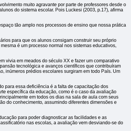
olvimento muito agravante por parte de professores desde o
unos do sistema escolar. Pois Luckesi (2003, p.17), afirma
 espaço tão amplo nos processos de ensino que nossa prática
ários para que os alunos consigam construir seu próprio
e a mesma é um processo normal nos sistemas educativos,
omem vivia em meados do século XX e fazer um comparativo
ansão tecnológica e avanços científicos que contribuíram
ão, inúmeros prédios escolares surgiram em todo País. Um
o para essa deficiência é a falta de capacitação dos
rte específica da educação, como é o caso da avaliação
principalmente em todos os dias na sala de aula com seus
ução do conhecimento
,
​ assumindo diferentes dimensões e
ucação para poder diagnosticar as facilidades e as
lassificatório nas escolas, a avaliação vem desviando-se do