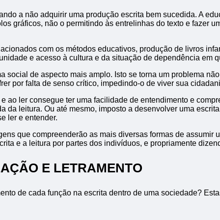
ando a não adquirir uma produção escrita bem sucedida. A educa
os gráficos, não o permitindo às entrelinhas do texto e fazer 
lacionados com os métodos educativos, produção de livros infant
tunidade e acesso à cultura e da situação de dependência em q
a social de aspecto mais amplo. Isto se torna um problema não
frer por falta de senso crítico, impedindo-o de viver sua cidada
e ao ler consegue ter uma facilidade de entendimento e compre
da leitura. Ou até mesmo, imposto a desenvolver uma escrita a p
e ler e entender.
ordagens que compreenderão as mais diversas formas de assumi
scrita e a leitura por partes dos indivíduos, e propriamente dize
IZAÇÃO E LETRAMENTO
nto de cada função na escrita dentro de uma sociedade? Estas