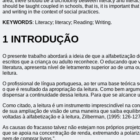
area, there should be a dichotomy between literacy and literacy
should be taught coupled in schools, that is, it is important tha
and writing in the context of social practices.
KEYWORDS
: Literacy; literacy; Reading; Writing.
1 INTRODUÇÃO
O presente trabalho abordará a ideia de que a alfabetização 
escritos que a criança ou adulto reconhece. O educando que vi
literatura, apresenta nível de letramento superior ao de uma
leitura.
O profissional de língua portuguesa, ao ter uma base teórica s
o que é resultado da apropriação da leitura. Como bem argume
dispensar a continuidade dessa leitura. Para que se alcance u
Como citado, a leitura é um instrumento imprescindível na c
de sua ampliação de visão de uma maneira que saiba equilibr
voltadas à alfabetização e à leitura, Zilberman, (1995: 126-127
As causas do fracasso talvez não estejam nos próprios proje
que se apoia na concentração de renda, extremando a polariz
nem de comprar livros.”.