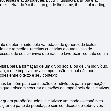
esses that go together, but with distinct parts, but that
abetize letrando ‘so that can guide the same, the act of reading
ento é determinado pela variedade de gêneros de textos
as de remédios, receitas culinárias e outros tipos de
 pessoas de seu convívio que não lhe favoreçam contato com a
leitura para a formação de um grupo social ou de um indivíduo,
avra, o que implica que a compreensão textual não pode
ões entre o texto e seu contexto.
, mas também para construção do indivíduo, para a promoção
que arriscam procurar as razões da impotência de iniciativas
por quem propõe/ aquelas iniciativas: um modelo econômico
do grande parte da população sem condições de sobreviver,