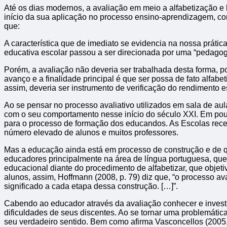
Até os dias modernos, a avaliação em meio a alfabetização e
início da sua aplicação no processo ensino-aprendizagem, con
que:
A característica que de imediato se evidencia na nossa prát
educativa escolar passou a ser direcionada por uma “pedagog
Porém, a avaliação não deveria ser trabalhada desta forma, p
avanço e a finalidade principal é que ser possa de fato alfa
assim, deveria ser instrumento de verificação do rendimento e
Ao se pensar no processo avaliativo utilizados em sala de a
com o seu comportamento nesse início do século XXI. Em pouc
para o processo de formação dos educandos. As Escolas rece
número elevado de alunos e muitos professores.
Mas a educação ainda está em processo de construção e de qua
educadores principalmente na área de língua portuguesa, qu
educacional diante do procedimento de alfabetizar, que objet
alunos, assim, Hoffmann (2008, p. 79) diz que, “o processo a
significado a cada etapa dessa construção. […]”.
Cabendo ao educador através da avaliação conhecer e investi
dificuldades de seus discentes. Ao se tornar uma problemática
seu verdadeiro sentido. Bem como afirma Vasconcellos (2005,