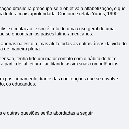
ção brasileira preocupa-se e objetiva a alfabetização, o que
uma leitura mais aprofundada. Conforme relata Yunes, 1990.
is e circulação, e sim é fruto de uma crise geral de uma
ue se encontram os países latino-americanos.
 apenas na escola, mas afeta todas as outras áreas da vida do
nia de maneira plena.
ensão, tenha tido um maior contato com o hábito de ler e
artir de tal leitura, facilitando assim suas competências
r um posicionamento diante das concepções que se envolve
ndo, os educandos.
 e outras questões serão abordadas a seguir.