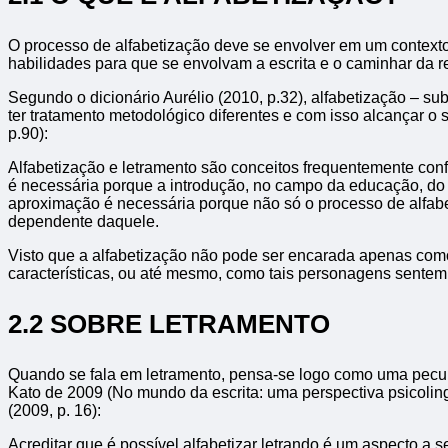
O processo de alfabetização deve se envolver em um contexto,
habilidades para que se envolvam a escrita e o caminhar da re
Segundo o dicionário Aurélio (2010, p.32), alfabetização – su
ter tratamento metodológico diferentes e com isso alcançar o
p.90):
Alfabetização e letramento são conceitos frequentemente con
é necessária porque a introdução, no campo da educação, do 
aproximação é necessária porque não só o processo de alfabet
dependente daquele.
Visto que a alfabetização não pode ser encarada apenas como
características, ou até mesmo, como tais personagens sentem.
2.2 SOBRE LETRAMENTO
Quando se fala em letramento, pensa-se logo como uma peculia
Kato de 2009 (No mundo da escrita: uma perspectiva psicolingu
(2009, p. 16):
Acreditar que é possível alfabetizar letrando é um aspecto a 