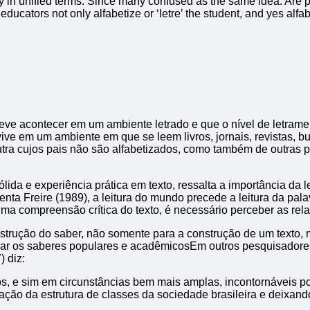
 in unified terms. Since many confused as the same idea. Are proc
t educators not only alfabetize or ‘letre’ the student, and yes alf
deve acontecer em um ambiente letrado e que o nível de letram
ve em um ambiente em que se leem livros, jornais, revistas, bul
 outra cujos pais não são alfabetizados, como também de outras
ólida e experiência prática em texto, ressalta a importância da 
nta Freire (1989), a leitura do mundo precede a leitura da pal
ma compreensão crítica do texto, é necessário perceber as relaç
onstrução do saber, não somente para a construção de um texto
ar os saberes populares e acadêmicosEm outros pesquisadores 
) diz:
tos, e sim em circunstâncias bem mais amplas, incontornáveis 
ação da estrutura de classes da sociedade brasileira e deixan