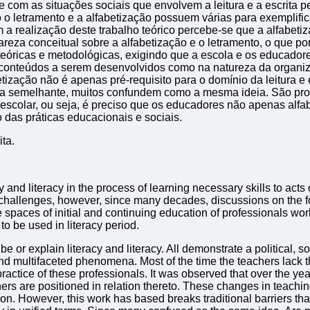
 com as situações sociais que envolvem a leitura e a escrita 
o o letramento e a alfabetização possuem várias para exempli
 a realização deste trabalho teórico percebe-se que a alfabet
eza conceitual sobre a alfabetização e o letramento, o que por
 teóricas e metodológicas, exigindo que a escola e os educad
 conteúdos a serem desenvolvidos como na natureza da organiz
ização não é apenas pré-requisito para o domínio da leitura e 
ideia semelhante, muitos confundem como a mesma ideia. São p
scolar, ou seja, é preciso que os educadores não apenas alfab
o das práticas educacionais e sociais.
ita.
 and literacy in the process of learning necessary skills to acts 
est challenges, however, since many decades, discussions on the 
e spaces of initial and continuing education of professionals wor
to be used in literacy period.
 or explain literacy and literacy. All demonstrate a political, s
d multifaceted phenomena. Most of the time the teachers lack the
practice of these professionals. It was observed that over the ye
rs are positioned in relation thereto. These changes in teaching 
. However, this work has based breaks traditional barriers that 