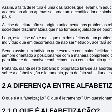
Assim, a falta de leitura é uma das razões que levam um educ
acarreta ao aluno apenas se tornar um decodificador de símbol
p.8.):
A crise da leitura não se origina unicamente nos problemas re
sociedade discriminatória que não fornece igualdade de opor
Logo, esta crise não é mais que um dos efeitos de um problem
indivíduo que em decorrência de não ser “letrado”, aceitará so
Sendo assim, um indivíduo que escrever com maior facilidade 
sempre orientado a posicionar-se com a maneira compreendida 
para filtrar e desenvolver conhecimentos a cerca daquilo que s
Portanto, diante deste trabalho bibliográfico fara-se as ab
sobre a alfabetização e letramento, para de fato subsidiar a e
2 A DIFERENÇA ENTRE ALFABET
O que é a alfabetização? O que é letramento? Um questioname
2.1 O QUE É ALFABETIZAÇÃO?