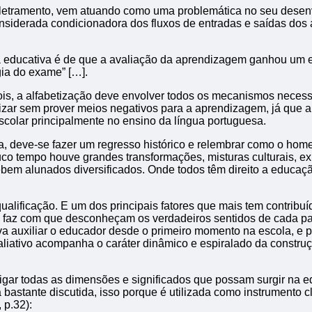
 letramento, vem atuando como uma problemática no seu desenv
siderada condicionadora dos fluxos de entradas e saídas dos al
ica educativa é de que a avaliação da aprendizagem ganhou um
ia do exame” […].
ois, a alfabetização deve envolver todos os mecanismos necess
betizar sem prover meios negativos para a aprendizagem, já qu
scolar principalmente no ensino da língua portuguesa.
ula, deve-se fazer um regresso histórico e relembrar como o h
o tempo houve grandes transformações, misturas culturais, exp
bem alunados diversificados. Onde todos têm direito a educaç
lificação. E um dos principais fatores que mais tem contribuíd
e faz com que desconheçam os verdadeiros sentidos de cada pa
iva auxiliar o educador desde o primeiro momento na escola, e 
valiativo acompanha o caráter dinâmico e espiralado da constr
gar todas as dimensões e significados que possam surgir na ed
 bastante discutida, isso porque é utilizada como instrumento c
 p.32):