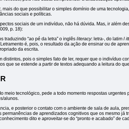
, mais do que possibilitar o simples domínio de uma tecnologia,
cias sociais e políticas.
aspectos sociais de um indivíduo, não há dúvida. Mas, ir além 
09, p. 18):
traduzindo “ao pé́ da letra” o inglês ​
literacy
: letra-, do latim
l
​
i
. Letramento é, pois, o resultado da ação de ensinar ou de apre
opriado da escrita.
stintos, pois o simples fato de ler, requer que o indivíduo co
os que se estende a partir de textos adequando a leitura do qu
AR
o meio tecnológico, pede a todo momento respostas urgentes p
os/alunos.
nfância, e posterior o contato com o ambiente de sala de aula,
ipais permanências de aprendizados cognitivos que os mesmo já
onhecimento dito e aproveitar-se do “pronto e acabado” de ca