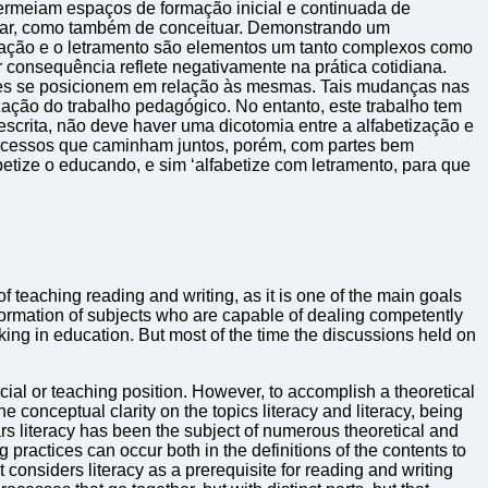
permeiam espaços de formação inicial e continuada de
ficar, como também de conceituar. Demonstrando um
ização e o letramento são elementos um tanto complexos como
 consequência reflete negativamente na prática cotidiana.
ores se posicionem em relação às mesmas. Tais mudanças nas
ação do trabalho pedagógico. No entanto, este trabalho tem
escrita, não deve haver uma dicotomia entre a alfabetização e
rocessos que caminham juntos, porém, com partes bem
etize o educando, e sim ‘alfabetize com letramento, para que
of teaching reading and writing, as it is one of the main goals
formation of subjects who are capable of dealing competently
king in education. But most of the time the discussions held on
ocial or teaching position. However, to accomplish a theoretical
 conceptual clarity on the topics literacy and literacy, being
ars literacy has been the subject of numerous theoretical and
practices can occur both in the definitions of the contents to
considers literacy as a prerequisite for reading and writing