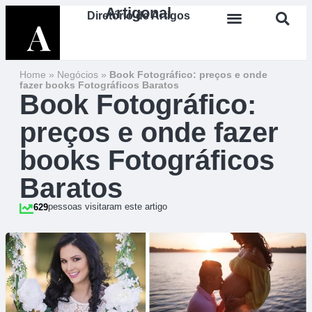
Artigonal
Diretório de Artigos
Home
»
Negócios
»
Book Fotográfico: preços e onde
fazer books Fotográficos Baratos
Book Fotográfico:
preços e onde fazer
books Fotográficos
Baratos
pessoas visitaram este artigo
629