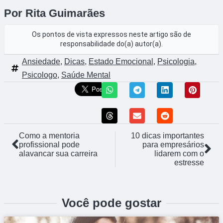
Por Rita Guimarães
Os pontos de vista expressos neste artigo são de
responsabilidade do(a) autor(a).
Ansiedade
,
Dicas
,
Estado Emocional
,
Psicologia
,
Psicologo
,
Saúde Mental
Como a mentoria
10 dicas importantes
profissional pode
para empresários
alavancar sua carreira
lidarem com o
estresse
Você pode gostar