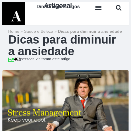
Artigonal
Diretório de Artigos
Home
»
Saúde e Beleza
»
Dicas para diminuir a ansiedade
Dicas para diminuir
a ansiedade
pessoas visitaram este artigo
463