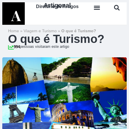
Artigonal
Diretório de Artigos
Home
»
Viagem e Turismo
»
O que é Turismo?
O que é Turismo?
pessoas visitaram este artigo
994