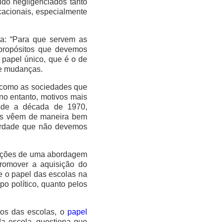
ido negligenciados tanto
acionais, especialmente
ta: “Para que servem as
 propósitos que devemos
 papel único, que é o de
 e mudanças.
, como as sociedades que
no entanto, motivos mais
esde a década de 1970,
 as vêem de maneira bem
verdade que não devemos
icações de uma abordagem
promover a aquisição do
e o papel das escolas na
o político, quanto pelos
itos das escolas, o
papel
a escola, questiona que