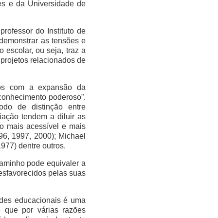
es e da Universidade de
 professor do Instituto de
demonstrar as tensões e
 escolar, ou seja, traz a
projetos relacionados de
ados com a expansão da
“conhecimento poderoso”.
odo de distinção entre
ação tendem a diluir as
lo mais acessível e mais
96, 1997, 2000); Michael
1977) dentre outros.
caminho pode equivaler a
esfavorecidos pelas suas
dades educacionais é uma
 que por várias razões