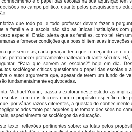
o conhecimento e o papel das escolas na sua aquisição têm s
decisões no campo político, quanto pelos pesquisadores educ
ão.
nfatiza que todo pai e todo professor devem fazer a pergun
que a família e a escola não são as únicas instituições com
caso especial. Então, alerta que as famílias, como tal, têm um
umanas e fornecer condições que possibilitem suas inovações
irma que sem elas, cada geração teria que começar do zero ou
olas, permanecer praticamente inalterada durante séculos. Há, 
erguntar: “Para que servem as escolas?” hoje em dia. D
muitos sociólogos críticos questionam o papel das escolas e
ctiva o autor argumenta que, apesar de terem um fundo de 
s são fundamentalmente equivocadas.
ento, Michael Young, passa a explorar neste estudo as impl
as escolas como instituições com o propósito específico de 
 que por várias razões diferentes, a questão do conhecimento 
negligenciados tanto por aqueles que tomam decisões no camp
ais, especialmente os sociólogos da educação.
ste texto reflexões pertinentes sobre: as lutas pelos propós
ação de cidadãos, a especificidade do trabalho pedagógico d