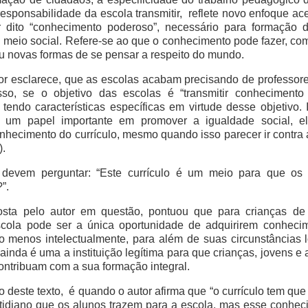
esponsabilidade da escola transmitir, reflete novo enfoque ac
 dito “conhecimento poderoso”, necessário para formação d
u meio social. Refere-se ao que o conhecimento pode fazer, co
ou novas formas de se pensar a respeito do mundo.
tor esclarece, que as escolas acabam precisando de profess
sso, se o objetivo das escolas é “transmitir conhecimento
tendo características específicas em virtude desse objetivo. I
 um papel importante em promover a igualdade social, el
nhecimento do currículo, mesmo quando isso parecer ir contr
).
 devem perguntar: “Este currículo é um meio para que os 
”.
osta pelo autor em questão, pontuou que para crianças de 
escola pode ser a única oportunidade de adquirirem conhec
 menos intelectualmente, para além de suas circunstâncias loc
 ainda é uma a instituição legítima para que crianças, jovens e
ntribuam com a sua formação integral.
 deste texto, é quando o autor afirma que “o currículo tem qu
tidiano que os alunos trazem para a escola, mas esse conhe