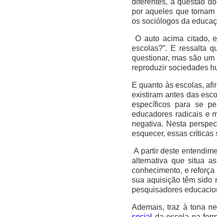
diferentes, a questão d
por aqueles que tomam 
os sociólogos da educaç
O auto acima citado, e
escolas?”. E ressalta 
questionar, mas são um 
reproduzir sociedades h
E quanto às escolas, af
existiram antes das esc
específicos para se p
educadores radicais e 
negativa. Nesta perspe
esquecer, essas crítica
A partir deste entendim
alternativa que situa 
conhecimento, e reforça
sua aquisição têm sido 
pesquisadores educacion
Ademais, traz à tona ne
social
da escola na form