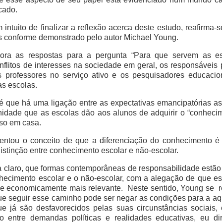
cado.
intuito de finalizar a reflexão acerca deste estudo, reafirma-se
s conforme demonstrado pelo autor Michael Young.
ora as respostas para a pergunta “Para que servem as esc
flitos de interesses na sociedade em geral, os responsáveis
professores no serviço ativo e os pesquisadores educacion
as escolas.
 que há uma ligação entre as expectativas emancipatórias a
nidade que as escolas dão aos alunos de adquirir o “conheci
so em casa.
esentou o conceito de que a diferenciação do conhecimento
 distinção entre conhecimento escolar e não-escolar.
xa claro, que formas contemporâneas de responsabilidade est
onhecimento escolar e o não-escolar, com a alegação de que es
l e economicamente mais relevante. Neste sentido, Young se re
que seguir esse caminho pode ser negar as condições para a a
e já são desfavorecidos pelas suas circunstâncias sociais, 
 entre demandas políticas e realidades educativas, eu di