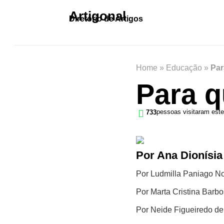
Artigonal
Diretório de Artigos
Home
»
Educação
»
Par
Para q
pessoas visitaram este
733
Por Ana Dionísia
Por Ludmilla Paniago N
Por Marta Cristina Barb
Por Neide Figueiredo d