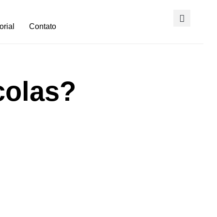
orial
Contato
colas?