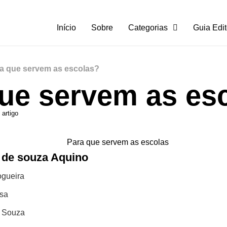
Início
Sobre
Categorias
Guia Edit
a que servem as escolas?
ue servem as es
 artigo
 de souza Aquino
ogueira
osa
e Souza