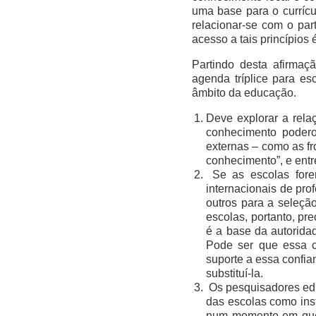
uma base para o currícu
relacionar-se com o par
acesso a tais princípios
Partindo desta afirmaç
agenda tríplice para es
âmbito da educação.
Deve explorar a rela
conhecimento poderos
externas – como as fr
conhecimento”, e entr
Se as escolas forem
internacionais de pro
outros para a seleçã
escolas, portanto, pr
é a base da autorida
Pode ser que essa c
suporte a essa confian
substituí-la.
Os pesquisadores edu
das escolas como ins
num momento em que 