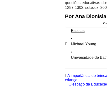
questões educativas do
1287-1302, set./dez. 20
Por Ana Dionísia
Os
Escolas
,
Michael Young
,
Universidade de Bat
A importância do brinc
criança
O espaço da Educação 