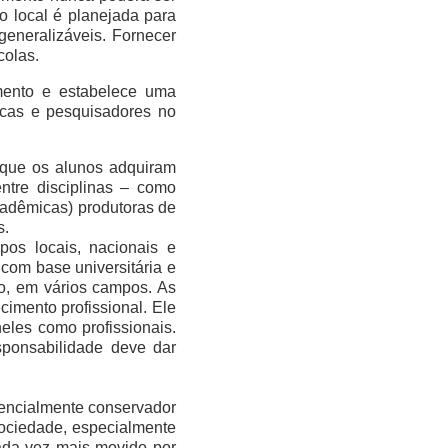
o local é planejada para
generalizáveis. Fornecer
colas.
mento e estabelece uma
ticas e pesquisadores no
a que os alunos adquiram
ntre disciplinas – como
acadêmicas) produtoras de
s.
os locais, nacionais e
 com base universitária e
to, em vários campos. As
imento profissional. Ele
eles como profissionais.
sponsabilidade deve dar
sencialmente conservador
sociedade, especialmente
da vez mais movido por