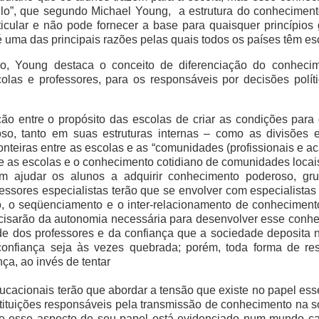
lo”, que segundo Michael Young, a estrutura do conheciment
ticular e não pode fornecer a base para quaisquer princípios 
 é uma das principais razões pelas quais todos os países têm es
ão, Young destaca o conceito de diferenciação do conheci
colas e professores, para os responsáveis por decisões polí
ção entre o propósito das escolas de criar as condições par
o, tanto em suas estruturas internas – como as divisões e
onteiras entre as escolas e as “comunidades (profissionais e 
e as escolas e o conhecimento cotidiano de comunidades locai
 ajudar os alunos a adquirir conhecimento poderoso, grup
fessores especialistas terão que se envolver com especialistas
o, o seqüenciamento e o inter-relacionamento de conhecimen
ecisarão da autonomia necessária para desenvolver esse conhec
de dos professores e da confiança que a sociedade deposita n
onfiança seja às vezes quebrada; porém, toda forma de re
ça, ao invés de tentar
cacionais terão que abordar a tensão que existe no papel es
tituições responsáveis pela transmissão de conhecimento na 
esse aspecto de seu papel está evidenciado num mundo ca