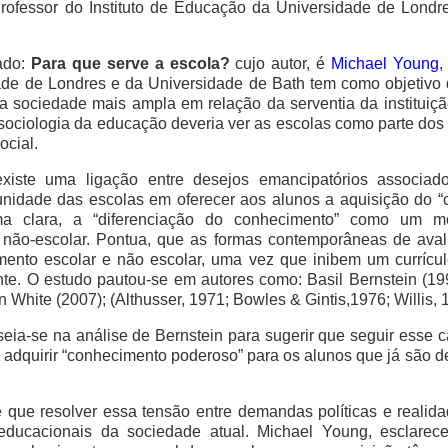
Professor do Instituto de Educação da Universidade de Londr
lado:
Para que serve a escola?
cujo autor, é
Michael Young
,
de de Londres e da Universidade de Bath tem como objetivo 
na sociedade mais ampla em relação da serventia da instituição
ociologia da educação deveria ver as escolas como parte dos 
ocial.
existe uma ligação entre desejos emancipatórios associ
unidade das escolas em oferecer aos alunos a aquisição do 
ma clara, a “diferenciação do conhecimento” como um m
 não-escolar. Pontua, que as formas contemporâneas de avali
imento escolar e não escolar, uma vez que inibem um currícu
e. O estudo pautou-se em autores como: Basil Bernstein (19
 White (2007); (Althusser, 1971; Bowles & Gintis,1976; Willis, 
seia-se na análise de Bernstein para sugerir que seguir esse 
 adquirir “conhecimento poderoso” para os alunos que já são d
e que resolver essa tensão entre demandas políticas e reali
ducacionais da sociedade atual. Michael Young, esclarece