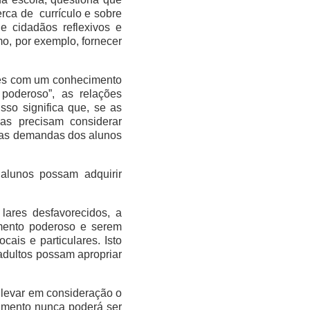
erca de currículo e sobre
e cidadãos reflexivos e
mo, por exemplo, fornecer
ores com um conhecimento
 poderoso”, as relações
sso significa que, se as
as precisam considerar
a as demandas dos alunos
alunos possam adquirir
lares desfavorecidos, a
imento poderoso e serem
ais e particulares. Isto
 adultos possam apropriar
e levar em consideração o
cimento nunca poderá ser