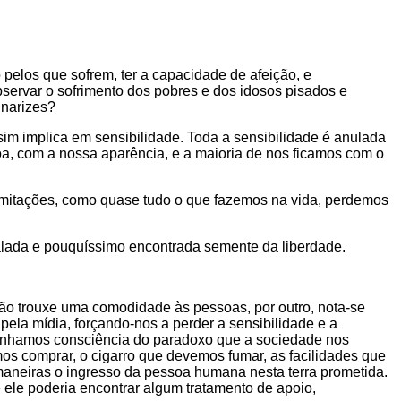
pelos que sofrem, ter a capacidade de afeição, e
ervar o sofrimento dos pobres e dos idosos pisados e
 narizes?
sim implica em sensibilidade. Toda a sensibilidade é anulada
 com a nossa aparência, e a maioria de nos ficamos com o
s imitações, como quase tudo o que fazemos na vida, perdemos
 falada e pouquíssimo encontrada semente da liberdade.
ção trouxe uma comodidade às pessoas, por outro, nota-se
ela mídia, forçando-nos a perder a sensibilidade e a
 tenhamos consciência do paradoxo que a sociedade nos
os comprar, o cigarro que devemos fumar, as facilidades que
 maneiras o ingresso da pessoa humana nesta terra prometida.
 ele poderia encontrar algum tratamento de apoio,