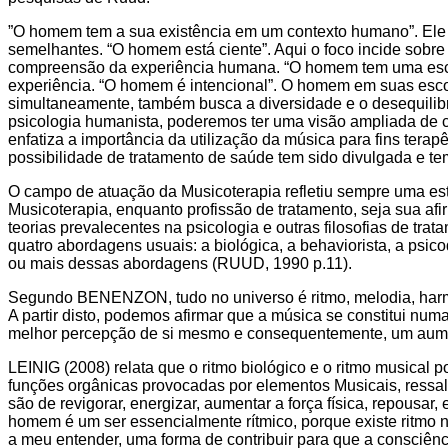
”O homem tem a sua existência em um contexto humano”. Ele 
semelhantes. “O homem está ciente”. Aqui o foco incide sobr
compreensão da experiência humana. “O homem tem uma escol
experiência. “O homem é intencional”. O homem em suas escol
simultaneamente, também busca a diversidade e o desequilib
psicologia humanista, poderemos ter uma visão ampliada de 
enfatiza a importância da utilização da música para fins tera
possibilidade de tratamento de saúde tem sido divulgada e tem 
O campo de atuação da Musicoterapia refletiu sempre uma estre
Musicoterapia, enquanto profissão de tratamento, seja sua a
teorias prevalecentes na psicologia e outras filosofias de tr
quatro abordagens usuais: a biológica, a behaviorista, a psi
ou mais dessas abordagens (RUUD, 1990 p.11).
Segundo BENENZON, tudo no universo é ritmo, melodia, harmo
A partir disto, podemos afirmar que a música se constitui nu
melhor percepção de si mesmo e consequentemente, um aument
LEINIG (2008) relata que o ritmo biológico e o ritmo musical
funções orgânicas provocadas por elementos Musicais, ressalt
são de revigorar, energizar, aumentar a força física, repousar
homem é um ser essencialmente rítmico, porque existe ritmo n
a meu entender, uma forma de contribuir para que a consci