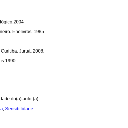
lógico,2004
iro. Enelivros. 1985
Curitiba. Juruá, 2008.
us.1990.
dade do(a) autor(a).
ia
,
Sensibilidade