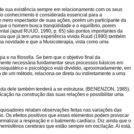
de sua existência sempre em relacionamento com os seus
do conhecimento é considerada essencial para a
mero espectador de suas ações, porém um participante da
que o homem busca tranqüilidade e o equilíbrio, porem
ntal (apud RUUD, 1990, p. 65) são pontos importantes da
soa que já tem uma experiência vivida Ruud (1990) também
 uma novidade e que a Musicoterapia, vista como uma
 e na filosofia. Se bem que o objetivo final da
lamente necessária fundamentar seus processos básicos em
 psiquiátrico e psicológico está dividido, aproximadamente, em
a de um método, relaciona-se direta ou indiretamente a uma
vida dele também tenderá a se estruturar, (BENENZON, 1985).
nicação na construção das suas relações e possibilitar uma
squisadores relatam observações feitas nas variações das
os. Os efeitos positivos que esses elementos podem provocar
ormalizar a respiração e o batimento cardíaco. Diz ainda que o
hemisférios cerebrais que estão sempre em oscilação. Aí está,