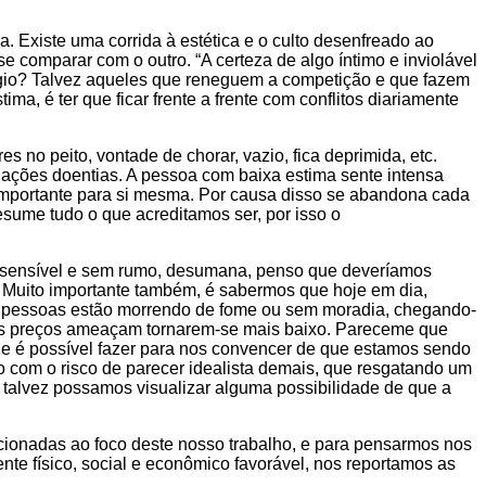
. Existe uma corrida à estética e o culto desenfreado ao
comparar com o outro. “A certeza de algo íntimo e inviolável
légio? Talvez aqueles que reneguem a competição e que fazem
a, é ter que ficar frente a frente com conflitos diariamente
.
no peito, vontade de chorar, vazio, fica deprimida, etc.
lações doentias. A pessoa com baixa estima sente intensa
importante para si mesma. Por causa disso se abandona cada
ume tudo o que acreditamos ser, por isso o
nsensível e sem rumo, desumana, penso que deveríamos
 Muito importante também, é sabermos que hoje em dia,
 as pessoas estão morrendo de fome ou sem moradia, chegando-
e os preços ameaçam tornarem-se mais baixo. Pareceme que
ue é possível fazer para nos convencer de que estamos sendo
 com o risco de parecer idealista demais, que resgatando um
 talvez possamos visualizar alguma possibilidade de que a
cionadas ao foco deste nosso trabalho, e para pensarmos nos
te físico, social e econômico favorável, nos reportamos as