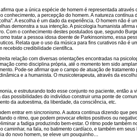
afirma que a única espécie de homem é representada através 
e o conhecimento, a percepção do homem. A natureza contínua 
ha”. A escolha é um dado da experiência. O homem não é um 
has demonstra a sua intenção. A psicologia humanista afirma 
ro. Com o conhecimento destes postulados que, segundo Burge
como tratar a pessoa idosa doente de Parkinsonismo, essa pes
pêuticos. Relata que o uso da música para fins curativos não é
recebido credibilidade científica.
ita relação com diversas orientações encontradas na psicologia
firmação como disciplina própria, até o momento tem sido amp
atamento. Pode-se afirmar que o campo de atuação de tratamento
codinâmica e a humanista. O musicoterapeuta, através da escolh
nia, e estruturando todo esse conjunto no paciente, então a 
ma das possibilidades do indivíduo construir uma ponte de comu
o da autoestima, da liberdade, da consciência, etc.
 podem entrar em sincronismo. A autora continua dizendo que pe
ando o ritmo, que podem provocar efeitos positivos ou negativ
, eliminar a fadiga produzindo bem-estar. O ritmo pode também n
o caminhar, na fala, no batimento cardíaco, e também em seus 
ência do novo homem, se eleve um pouquinho…