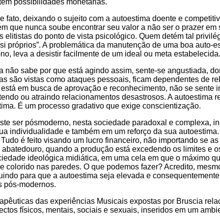
tem possibilidades monetárias.
fato, deixando o sujeito com a autoestima doente e competitiva
que nunca soube encontrar seu valor a não ser o prazer em se 
elitistas do ponto de vista psicológico. Quem detém tal privi
i próprios”. A problemática da manutenção de uma boa auto-estim
 leva a desistir facilmente de um ideal ou meta estabelecida
ão sabe por que está agindo assim, sente-se angustiada, dores 
cas são vistas como ataques pessoais, ficam dependentes de re
 está em busca de aprovação e reconhecimento, não se sente 
do ou atraindo relacionamentos desastrosos. A autoestima res
ima. É um processo gradativo que exige conscientização.
ste ser pósmoderno, nesta sociedade paradoxal e complexa, i
ua individualidade e também em um reforço da sua autoestima.
 Tudo é feito visando um lucro financeiro, não importando se
s do abatedouro, quando a produção está excedendo os limites 
ociedade ideológica midiática, em uma cela em que o máximo q
de colorido nas paredes. O que podemos fazer? Acredito, mesmo
buindo para que a autoestima seja elevada e consequentemente
os pós-modernos.
pêuticas das experiências Musicais expostas por Bruscia rela
s físicos, mentais, sociais e sexuais, inseridos em um ambien