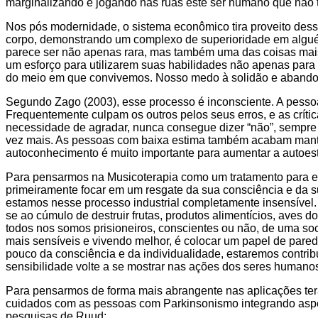
marginalizando e jogando nas ruas este ser humano que não 
Nos pós modernidade, o sistema econômico tira proveito desse 
corpo, demonstrando um complexo de superioridade em alguém 
parece ser não apenas rara, mas também uma das coisas mais 
um esforço para utilizarem suas habilidades não apenas para s
do meio em que convivemos. Nosso medo à solidão e abandono,
Segundo Zago (2003), esse processo é inconsciente. A pessoa n
Frequentemente culpam os outros pelos seus erros, e as críti
necessidade de agradar, nunca consegue dizer “não”, sempre
vez mais. As pessoas com baixa estima também acabam manten
autoconhecimento é muito importante para aumentar a autoest
Para pensarmos na Musicoterapia como um tratamento para e
primeiramente focar em um resgate da sua consciência e da s
estamos nesse processo industrial completamente insensível.
se ao cúmulo de destruir frutas, produtos alimentícios, ave
todos nos somos prisioneiros, conscientes ou não, de uma s
mais sensíveis e vivendo melhor, é colocar um papel de pare
pouco da consciência e da individualidade, estaremos contri
sensibilidade volte a se mostrar nas ações dos seres human
Para pensarmos de forma mais abrangente nas aplicações tera
cuidados com as pessoas com Parkinsonismo integrando aspecto
pesquisas de Ruud: