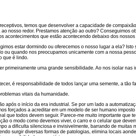
 receptivos, temos que desenvolver a capacidade de compaixão 
 ao nosso redor. Prestamos atenção ao outro? Conseguimos obs
os acontecimentos que estão acontecendo debaixo dos nossos
gimos estar dormindo ou oferecemos o nosso lugar a ela? Isto 
o ou quando nos preocupamos unicamente com a nossa pessoa,
 que é lindo.
 ter primeiramente uma grande sensibilidade. Ao nos isolar na
ntecer, é responsabilidade de todos lançar uma semente, a tão
problemas vitais da humanidade.
 após o início da era industrial. Se por um lado a automatiza
mos forçados a acreditar em um modelo de ser humano imposto p
ideal que todos devem seguir. Parece-me muito importante que
ção o modo como devemos viver, o carro e o celular que devem
o a dificulta silenciosa e invisivelmente, barrando de muitas
ndo surgir diversas formas de patologias, elimina locais aonde