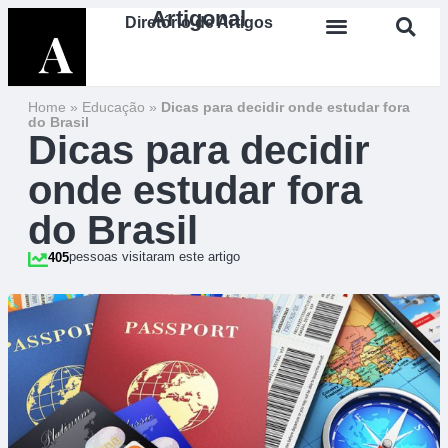
Artigonal
Diretório de Artigos
Home
»
Educação
»
Dicas para decidir onde estudar fora
do Brasil
Dicas para decidir
onde estudar fora
do Brasil
pessoas visitaram este artigo
405