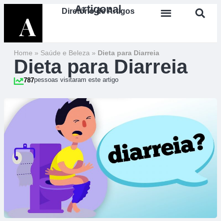
Artigonal
Diretório de Artigos
Home
»
Saúde e Beleza
»
Dieta para Diarreia
Dieta para Diarreia
pessoas visitaram este artigo
787