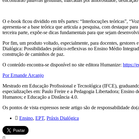
encontrarão palavras genuínas, marcadas por amorosidade, dedicação 
O e-book ficou dividido em três partes: “Interlocuções teóricas”, “Voz
apresenta-se a base teórica que articula a pesquisa, com destaque par
terceira parte, expõe-se dicas fundamentais para que sejam desenvolvi
Por fim, um produto voltado, especialmente, para docentes, gestores e 
Dialógica: Possibilidades prático-reflexivas no Ensino Médio Integra
construção de caminhos de paz.
O conteúdo encontra-se disponível no site editora Humanize:
https://
Por Ernande Arcanjo
Mestrado em Educação Profissional e Tecnológica (IFCE), graduand
especializações em: Paulo Freire e a Pedagogia Libertadora; Ensino
Humanos; e Educação a Distância 4.0.
Os pontos de vista expressos neste artigo são de responsabilidade do(a
Ensino
,
EPT
,
Práxis Dialógica