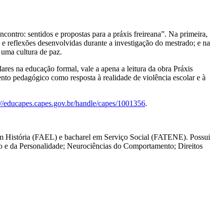
ncontro: sentidos e propostas para a práxis freireana”. Na primeira,
s e reflexões desenvolvidas durante a investigação do mestrado; e na
 uma cultura de paz.
lares na educação formal, vale a apena a leitura da obra Práxis
nto pedagógico como resposta à realidade de violência escolar e à
://educapes.capes.gov.br/handle/capes/1001356
.
m História (FAEL) e bacharel em Serviço Social (FATENE). Possui
o e da Personalidade; Neurociências do Comportamento; Direitos