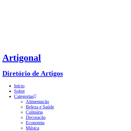
Artigonal
Diretório de Artigos
Início
Sobre
Categorias
Alimentação
Beleza e Saúde
Culinária
Decoração
Economia
Música