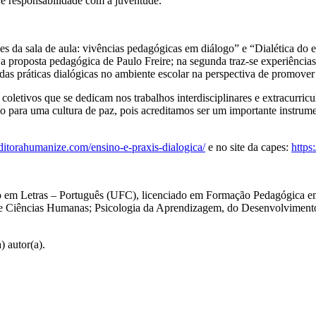
e responsabilidade com a juventude.
es da sala de aula: vivências pedagógicas em diálogo” e “Dialética do e
a a proposta pedagógica de Paulo Freire; na segunda traz-se experiência
das práticas dialógicas no ambiente escolar na perspectiva de promover
coletivos que se dedicam nos trabalhos interdisciplinares e extracurricu
do para uma cultura de paz, pois acreditamos ser um importante instrume
editorahumanize.com/ensino-e-praxis-dialogica/
e no site da capes:
https
o em Letras – Português (UFC), licenciado em Formação Pedagógica e
 de Ciências Humanas; Psicologia da Aprendizagem, do Desenvolviment
) autor(a).