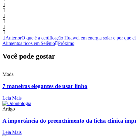
Anterior
O que é a certificação Huawei em energia solar e por que el
Alimentos ricos em Selênio
Próximo
Você pode gostar
Moda
7 maneiras elegantes de usar linho
Leia Mais
Artigo
A importância do preenchimento da ficha clínica impr
Leia Mais