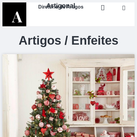
Artigonal
Diretório de Artigos
Artigos / Enfeites