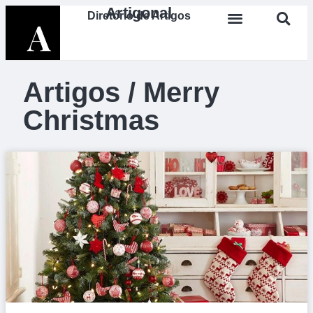
Artigonal
Diretório de Artigos
Artigos / Merry
Christmas