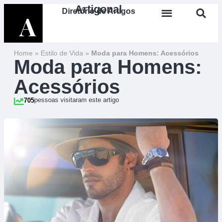
Artigonal
Diretório de Artigos
Home
»
Estilo de Vida
»
Moda para Homens: Acessórios
Moda para Homens:
Acessórios
pessoas visitaram este artigo
705