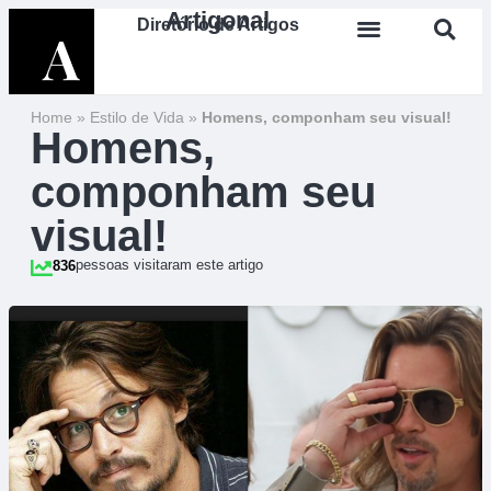
Artigonal
Diretório de Artigos
Home
»
Estilo de Vida
»
Homens, componham seu visual!
Homens,
componham seu
visual!
pessoas visitaram este artigo
836