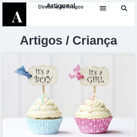
Artigonal
Diretório de Artigos
Artigos / Criança