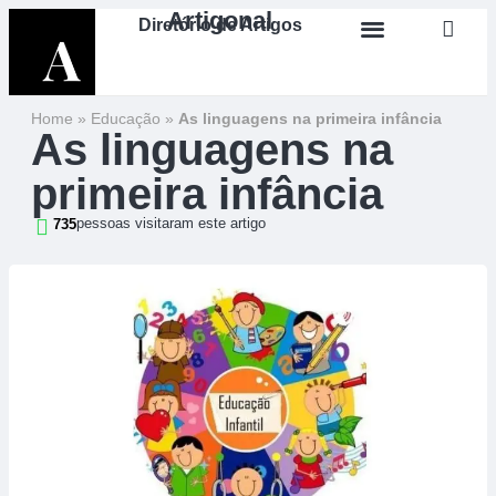
Artigonal
Diretório de Artigos
Home
»
Educação
»
As linguagens na primeira infância
As linguagens na
primeira infância
pessoas visitaram este artigo
735