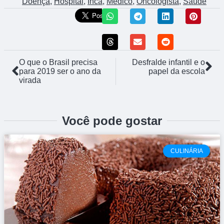
Doença
,
Hospital
,
Inca
,
Médico
,
Oncologista
,
Saúde
O que o Brasil precisa
Desfralde infantil e o
para 2019 ser o ano da
papel da escola
virada
Você pode gostar
CULINÁRIA