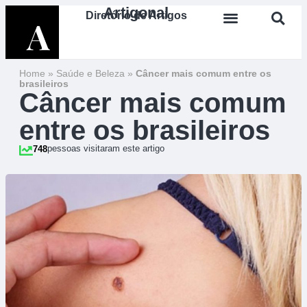
Artigonal
Diretório de Artigos
Home
»
Saúde e Beleza
»
Câncer mais comum entre os
brasileiros
Câncer mais comum
entre os brasileiros
pessoas visitaram este artigo
748