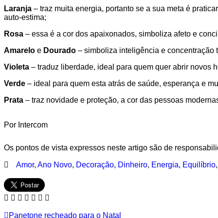
Laranja
– traz muita energia, portanto se a sua meta é pratica
auto-estima;
Rosa
– essa é a cor dos apaixonados, simboliza afeto e concil
Amarelo
e
Dourado
– simboliza inteligência e concentração 
Violeta
– traduz liberdade, ideal para quem quer abrir novos
Verde
– ideal para quem esta atrás de saúde, esperança e mui
Prata
– traz novidade e proteção, a cor das pessoas modernas
Por Intercom
Os pontos de vista expressos neste artigo são de responsabili
Amor
,
Ano Novo
,
Decoração
,
Dinheiro
,
Energia
,
Equilíbrio
Panetone recheado para o Natal