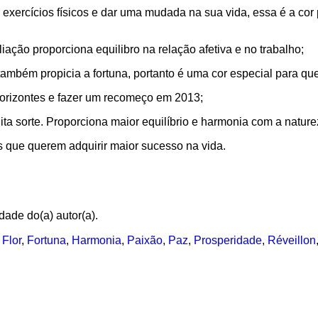
r exercícios físicos e dar uma mudada na sua vida, essa é a cor 
iação proporciona equilibro na relação afetiva e no trabalho;
também propicia a fortuna, portanto é uma cor especial para q
 horizontes e fazer um recomeço em 2013;
ta sorte. Proporciona maior equilíbrio e harmonia com a nature
 que querem adquirir maior sucesso na vida.
dade do(a) autor(a).
,
Flor
,
Fortuna
,
Harmonia
,
Paixão
,
Paz
,
Prosperidade
,
Réveillon