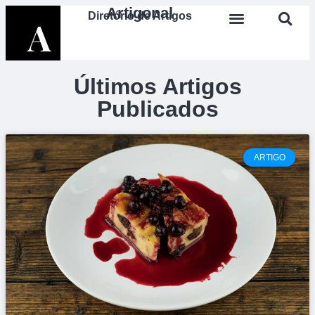
Artigonal
Diretório de Artigos
Últimos Artigos
Publicados
ARTIGO